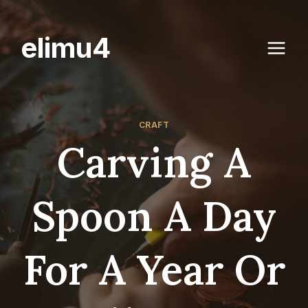
Skip
to
elimu4
content
CRAFT
Carving A
Spoon A Day
For A Year Or